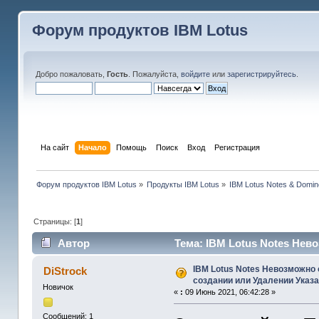
Форум продуктов IBM Lotus
Добро пожаловать,
Гость
. Пожалуйста,
войдите
или
зарегистрируйтесь
.
На сайт
Начало
Помощь
Поиск
Вход
Регистрация
Форум продуктов IBM Lotus
»
Продукты IBM Lotus
»
IBM Lotus Notes & Domin
Страницы: [
1
]
Автор
Тема: IBM Lotus Notes Нев
Фай (Прочитано 17720 раз)
IBM Lotus Notes Невозможно
DiStrock
создании или Удалении Указ
Новичок
«
:
09 Июнь 2021, 06:42:28 »
Сообщений: 1