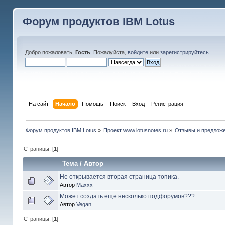
Форум продуктов IBM Lotus
Добро пожаловать,
Гость
. Пожалуйста,
войдите
или
зарегистрируйтесь
.
На сайт
Начало
Помощь
Поиск
Вход
Регистрация
Форум продуктов IBM Lotus
»
Проект www.lotusnotes.ru
»
Отзывы и предлож
Страницы: [
1
]
Тема
/
Автор
Не открывается вторая страница топика.
Автор
Maxxx
Может создать еще несколько подфорумов???
Автор
Vegan
Страницы: [
1
]