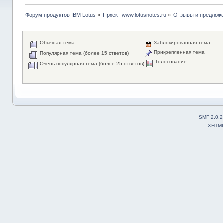
Форум продуктов IBM Lotus
»
Проект www.lotusnotes.ru
»
Отзывы и предлож
Обычная тема
Заблокированная тема
Прикрепленная тема
Популярная тема (более 15 ответов)
Голосование
Очень популярная тема (более 25 ответов)
SMF 2.0.2
XHTM