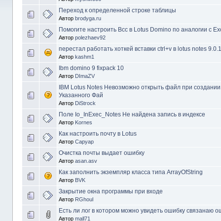
Переход к определенной строке таблицы
Автор
brodyga.ru
Помогите настроить Bcc в Lotus Domino по аналогии с E
Автор
polezhaev92
перестал работать хоткей вставки ctrl+v в lotus notes 9.0.
Автор
kashm1
Ibm domino 9 fixpack 10
Автор
DImaZV
IBM Lotus Notes Невозможно открыть файл при создании
Указанного Фай
Автор
DiStrock
Поле Io_InExec_Notes Не найдена запись в индексе
Автор
Kornes
Как настроить почту в Lotus
Автор
Саруар
Очистка почты выдает ошибку
Автор
asan.asv
Как заполнить экземпляр класса типа ArrayOfString
Автор
BVK
Закрытие окна программы при входе
Автор
RGhoul
Есть ли лог в котором можно увидеть ошибку связанаю 
Автор
mall71