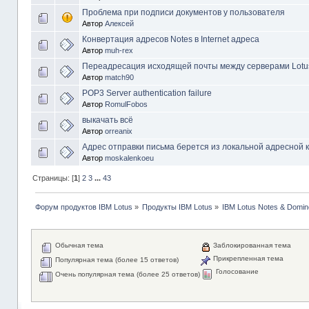
Проблема при подписи документов у пользователя
Автор
Алексей
Конвертация адресов Notes в Internet адреса
Автор
muh-rex
Переадресация исходящей почты между серверами Lotu
Автор
match90
POP3 Server authentication failure
Автор
RomulFobos
выкачать всё
Автор
orreanix
Адрес отправки письма берется из локальной адресной 
Автор
moskalenkoeu
Страницы: [
1
]
2
3
...
43
Форум продуктов IBM Lotus
»
Продукты IBM Lotus
»
IBM Lotus Notes & Domin
Обычная тема
Заблокированная тема
Прикрепленная тема
Популярная тема (более 15 ответов)
Голосование
Очень популярная тема (более 25 ответов)