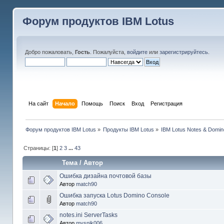
Форум продуктов IBM Lotus
Добро пожаловать,
Гость
. Пожалуйста,
войдите
или
зарегистрируйтесь
.
На сайт
Начало
Помощь
Поиск
Вход
Регистрация
Форум продуктов IBM Lotus
»
Продукты IBM Lotus
»
IBM Lotus Notes & Domin
Страницы: [
1
]
2
3
...
43
Тема
/
Автор
Ошибка дизайна почтовой базы
Автор
match90
Ошибка запуска Lotus Domino Console
Автор
match90
notes.ini ServerTasks
Автор
mysnik006