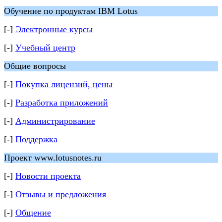
Обучение по продуктам IBM Lotus
[-]
Электронные курсы
[-]
Учебный центр
Общие вопросы
[-]
Покупка лицензий, цены
[-]
Разработка приложений
[-]
Администрирование
[-]
Поддержка
Проект www.lotusnotes.ru
[-]
Новости проекта
[-]
Отзывы и предложения
[-]
Общение