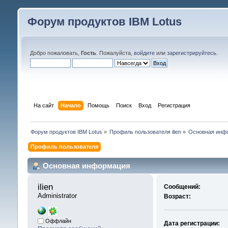
Форум продуктов IBM Lotus
Добро пожаловать,
Гость
. Пожалуйста,
войдите
или
зарегистрируйтесь
.
На сайт
Начало
Помощь
Поиск
Вход
Регистрация
Форум продуктов IBM Lotus
»
Профиль пользователя ilien
»
Основная инф
Профиль пользователя
Основная информация
ilien 
Сообщений:
Administrator
Возраст:
Оффлайн
Дата регистрации: