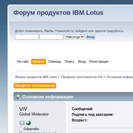
Форум продуктов IBM Lotus
Добро пожаловать,
Гость
. Пожалуйста,
войдите
или
зарегистрируйтесь
.
На сайт
Начало
Помощь
Поиск
Вход
Регистрация
Форум продуктов IBM Lotus
»
Профиль пользователя ViV
»
Основная инфор
Профиль пользователя
Основная информация
ViV 
Сообщений:
Global Moderator
Подпись под аватаром:
Возраст:
Оффлайн