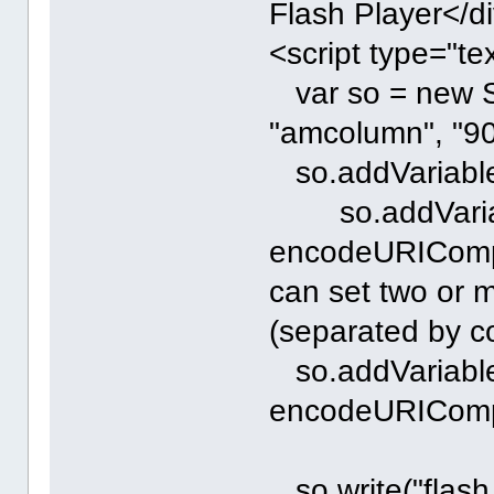
Flash Player</d
<script type="tex
var so = new 
"amcolumn", "90
so.addVariable(
so.addVariable
encodeURIComp
can set two or m
(separated by 
so.addVariable(
encodeURIComp
so.write("flash