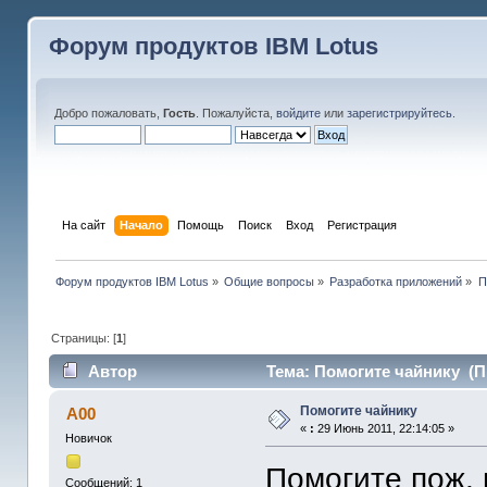
Форум продуктов IBM Lotus
Добро пожаловать,
Гость
. Пожалуйста,
войдите
или
зарегистрируйтесь
.
На сайт
Начало
Помощь
Поиск
Вход
Регистрация
Форум продуктов IBM Lotus
»
Общие вопросы
»
Разработка приложений
»
П
Страницы: [
1
]
Автор
Тема: Помогите чайнику (П
Помогите чайнику
A00
«
:
29 Июнь 2011, 22:14:05 »
Новичок
Помогите пож,
Сообщений: 1