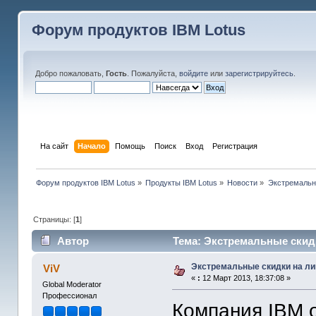
Форум продуктов IBM Lotus
Добро пожаловать,
Гость
. Пожалуйста,
войдите
или
зарегистрируйтесь
.
На сайт
Начало
Помощь
Поиск
Вход
Регистрация
Форум продуктов IBM Lotus
»
Продукты IBM Lotus
»
Новости
»
Экстремальны
Страницы: [
1
]
Автор
Тема: Экстремальные скидк
Экстремальные скидки на ли
ViV
«
:
12 Март 2013, 18:37:08 »
Global Moderator
Профессионал
Компания IBM 