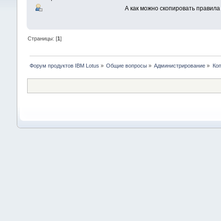
А как можно скопировать правила
Страницы: [
1
]
Форум продуктов IBM Lotus
»
Общие вопросы
»
Администрирование
»
Коп