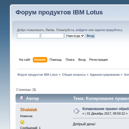
Форум продуктов IBM Lotus
Добро пожаловать,
Гость
. Пожалуйста,
войдите
или
зарегистрируйтесь
.
На сайт
Начало
Помощь
Поиск
Вход
Регистрация
Форум продуктов IBM Lotus
»
Общие вопросы
»
Администрирование
»
Коп
Страницы: [
1
]
Автор
Тема: Копирование правил
Копирование правил обраб
Shalalak
«
:
01 Декабрь 2017, 09:50:22 »
Новичок
Добрый день!
Сообщений: 1