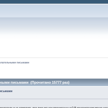
желательными письмами
ьными письмами (Прочитано 15777 раз)
письмами