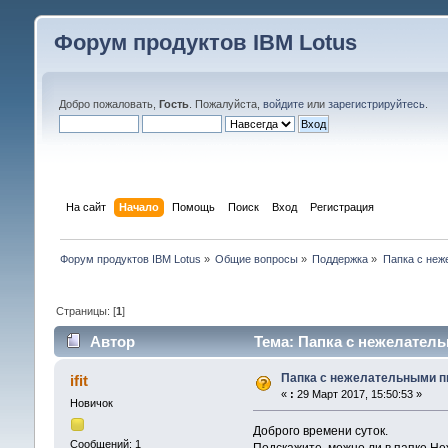
Форум продуктов IBM Lotus
Добро пожаловать,
Гость
. Пожалуйста,
войдите
или
зарегистрируйтесь
.
На сайт
Начало
Помощь
Поиск
Вход
Регистрация
Форум продуктов IBM Lotus
»
Общие вопросы
»
Поддержка
»
Папка с не
Страницы: [
1
]
Автор
Тема: Папка с нежелател
Папка с нежелательными 
ifit
«
:
29 Март 2017, 15:50:53 »
Новичок
Доброго времени суток.
Сообщений: 1