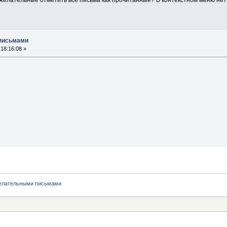
желательные отметить все письма как прочитанные? В контекстном меню нет 
письмами
18:16:08 »
желательными письмами