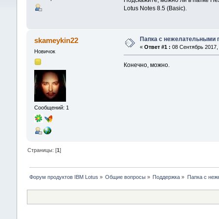
Подскажите, можно ли в папке Не
Lotus Notes 8.5 (Basic).
Папка с нежелательными 
skameykin22
«
Ответ #1 :
08 Сентябрь 2017, 
Новичок
Конечно, можно.
Сообщений: 1
Страницы: [
1
]
Форум продуктов IBM Lotus
»
Общие вопросы
»
Поддержка
»
Папка с не