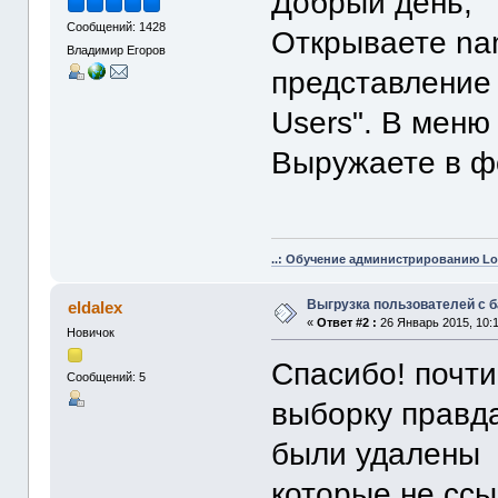
Добрый день,
Сообщений: 1428
Открываете nam
Владимир Егоров
представление "
Users". В меню 
Выружаете в ф
..: Обучение администрированию Lot
Выгрузка пользователей с 
eldalex
«
Ответ #2 :
26 Январь 2015, 10:1
Новичок
Спасибо! почти
Сообщений: 5
выборку правд
были удалены 
которые не ссы