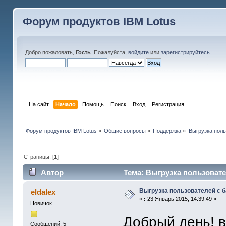
Форум продуктов IBM Lotus
Добро пожаловать,
Гость
. Пожалуйста,
войдите
или
зарегистрируйтесь
.
На сайт
Начало
Помощь
Поиск
Вход
Регистрация
Форум продуктов IBM Lotus
»
Общие вопросы
»
Поддержка
»
Выгрузка поль
Страницы: [
1
]
Автор
Тема: Выгрузка пользовате
Выгрузка пользователей с 
eldalex
«
:
23 Январь 2015, 14:39:49 »
Новичок
Добрый день! 
Сообщений: 5