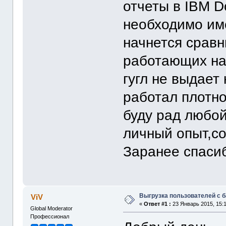
отчеты в IBM D
необходимо име
начнется сравн
работающих на
гугл не выдает
работал плотно
буду рад любо
личный опыт,со
Заранее спаси
Выгрузка пользователей с 
ViV
«
Ответ #1 :
23 Январь 2015, 15:1
Global Moderator
Профессионал