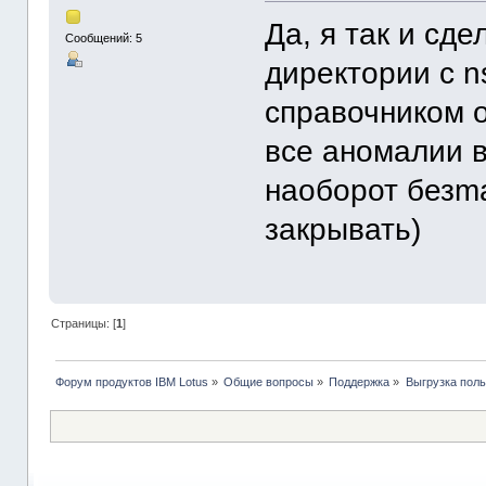
Да, я так и сд
Сообщений: 5
директории с n
справочником о
все аномалии в
наоборот безma
закрывать)
Страницы: [
1
]
Форум продуктов IBM Lotus
»
Общие вопросы
»
Поддержка
»
Выгрузка поль