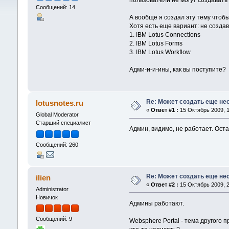
пользователи не могут создавать
Сообщений: 14
А вообще я создал эту тему чтобы
Хотя есть еще вариант: не созда
1. IBM Lotus Connections
2. IBM Lotus Forms
3. IBM Lotus Workflow
Адми-и-и-ины, как вы поступите?
Re: Может создать еще н
lotusnotes.ru
«
Ответ #1 :
15 Октябрь 2009, 1
Global Moderator
Старший специалист
Админ, видимо, не работает. Ос
Сообщений: 260
Re: Может создать еще н
ilien
«
Ответ #2 :
15 Октябрь 2009, 2
Administrator
Новичок
Админы работают.
Сообщений: 9
Websphere Portal - тема другого 