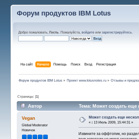
Форум продуктов IBM Lotus
Добро пожаловать,
Гость
. Пожалуйста,
войдите
или
зарегистрируйтесь
.
На сайт
Начало
Помощь
Поиск
Вход
Регистрация
Форум продуктов IBM Lotus
»
Проект www.lotusnotes.ru
»
Отзывы и предло
Страницы: [
1
]
Автор
Тема: Может создать еще
Может создать еще неско
Vegan
«
:
13 Июль 2009, 15:44:31 »
Global Moderator
Новичок
Извините за оффтопик, но раздел