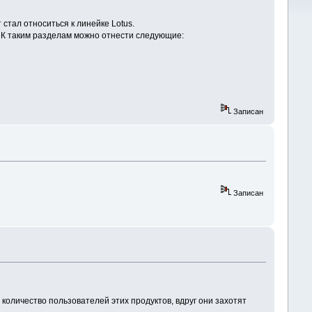
 стал относиться к линейке Lotus.
. К таким разделам можно отнести следующие:
Записан
Записан
е количество пользователей этих продуктов, вдруг они захотят