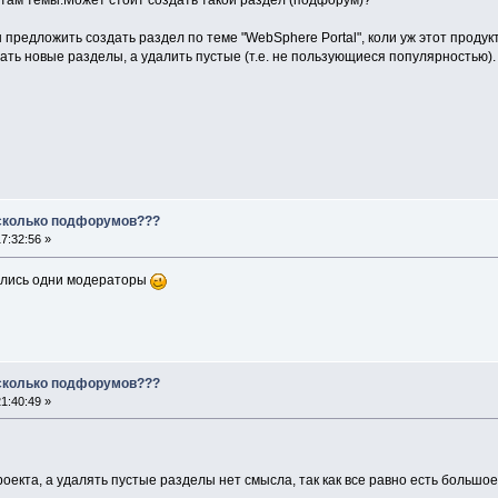
 там темы.Может стоит создать такой раздел (подфорум)?
 предложить создать раздел по теме "WebSphere Portal", коли уж этот продукт
вать новые разделы, а удалить пустые (т.е. не пользующиеся популярностью)
есколько подфорумов???
7:32:56 »
тались одни модераторы
есколько подфорумов???
1:40:49 »
проекта, а удалять пустые разделы нет смысла, так как все равно есть большо