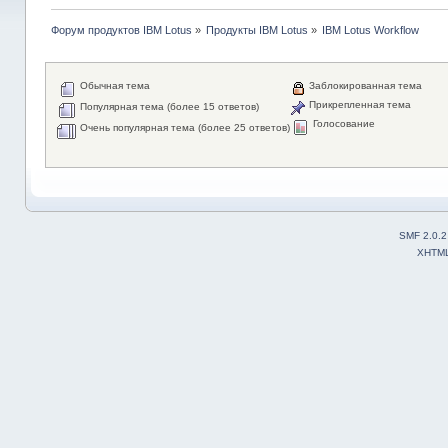
Форум продуктов IBM Lotus
»
Продукты IBM Lotus
»
IBM Lotus Workflow
Обычная тема
Заблокированная тема
Прикрепленная тема
Популярная тема (более 15 ответов)
Голосование
Очень популярная тема (более 25 ответов)
SMF 2.0.2
XHTM