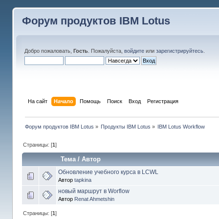
Форум продуктов IBM Lotus
Добро пожаловать,
Гость
. Пожалуйста,
войдите
или
зарегистрируйтесь
.
На сайт
Начало
Помощь
Поиск
Вход
Регистрация
Форум продуктов IBM Lotus
»
Продукты IBM Lotus
»
IBM Lotus Workflow
Страницы: [
1
]
Тема
/
Автор
Обновление учебного курса в LCWL
Автор
tapkina
новый маршрут в Worflow
Автор
Renat Ahmetshin
Страницы: [
1
]